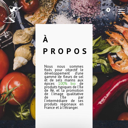
0
M
À
PROPOS
Nous nous sommes
fixés pour objectif le
développement d'une
gamme de fleurs de sel
et de sels marins aux
épices
100% bio
de
produits typiques de l'île
de Ré, et la promotion
de l'image qualitative
de l'île par
l'intermédiaire de ses
produits régionaux en
France et à l'étranger.