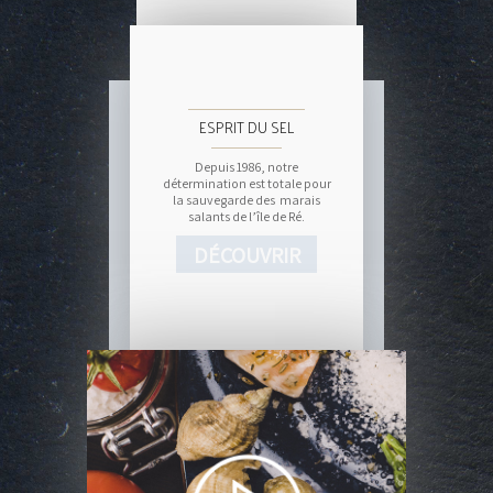
ESPRIT DU SEL
Depuis 1986, notre
détermination est totale pour
la sauvegarde des marais
salants de l’île de Ré.
DÉCOUVRIR