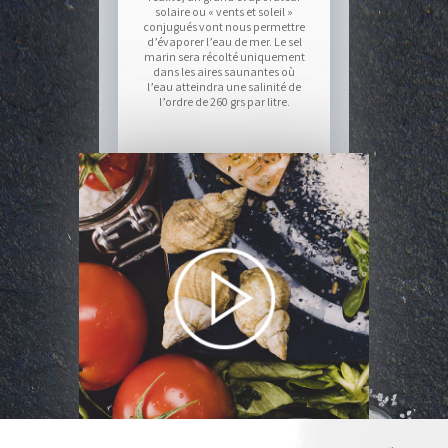
solaire ou « vents et soleil »
conjugués vont nous permettre
d’évaporer l’eau de mer. Le sel
marin sera récolté uniquement
dans les aires saunantes où
l’eau atteindra une salinité de
l’ordre de 260 grs par litre.