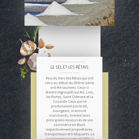
LE SEL ET LES RÉTAIS
Plus du tiers des Rétais qui ont
vécu au début du 20ème siècle
ont été sauniers. Ceux-ci
étaient regroupés sur Ars, Loix,
les Portes, Saint Clément et la
Couarde. Ceux qui ne
produisaient pas le sel,
bourgeois, marins et
marchands, tiraient leurs
principales ressources de son
commerce en étant
respectivement propriétaires,
transporteurs et trafiquants. Le
nombre de sauniers de 1905 à