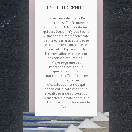
LE SEL ET LE COMMERCE
La petitesse de l’île de Ré
n’aurait pu suffire à subvenir
aux besoins de la population
qui y a vécu, s’il n’y avait eu la
vigne dans la moitié orientale
de l’île et la mer avec la pêche
et le commerce du sel. Le sel
élément indispensable de
l’alimentation et le meilleur
des conservateurs fut au
Moyen-Age une des
marchandises les plus
importantes du trafic
maritime. En effet, l’île de Ré
était naturellement un lieu
d’escale pour les nefs qui
longeaient la côte Atlantique,
et était devenue au cours du
13ème siècle la voie habituelle
du trafic des vins d’Aunis vers le
Nord.