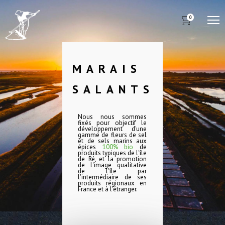
0
M
MARAIS
SALANTS
Nous nous sommes
fixés pour objectif le
développement d'une
gamme de fleurs de sel
et de sels marins aux
épices
100% bio
de
produits typiques de l'île
de Ré, et la promotion
de l'image qualitative
de l'île par
l'intermédiaire de ses
produits régionaux en
France et à l'étranger.