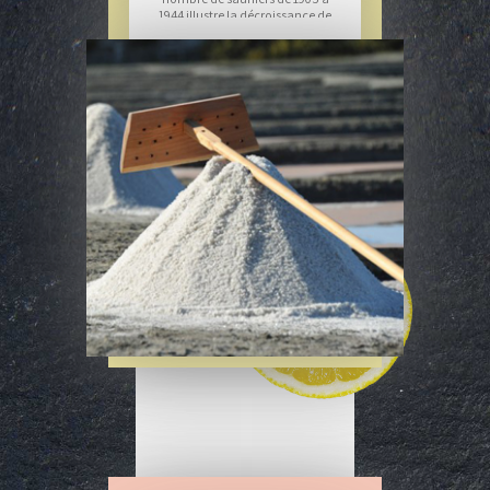
1944 illustre la décroissance de
l’activité : on passe de 316 à 48
sauniers seulement. Les
derniers exploitants ont une
moyenne d’âge de 63 ans.
Cette activité supplantée par
d’autres moins aléatoires et
saisonnières telles que
l’agriculture, l’ostréiculture et
le tourisme. C’est en voyant le
dépérissement de cette activité
qui pendant des siècles avait
été le coeur de la vie de l’île que
l’Association des amis du
marais salant s’est créée, et
que la Société Esprit du Sel s’est
faite l’ambassadeur du sel de
l’île de Ré sur l’ensemble des
continents.