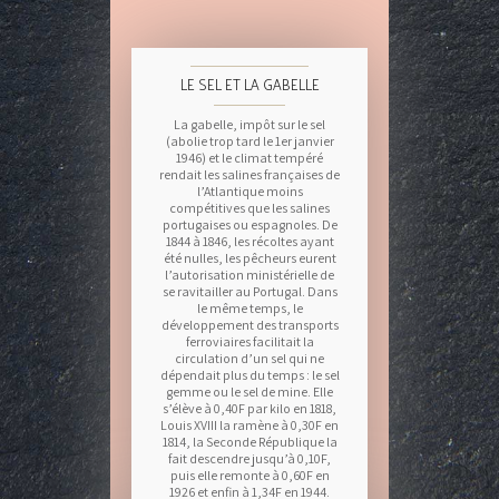
LE SEL ET LA GABELLE
La gabelle, impôt sur le sel
(abolie trop tard le 1er janvier
1946) et le climat tempéré
rendait les salines françaises de
l’Atlantique moins
compétitives que les salines
portugaises ou espagnoles. De
1844 à 1846, les récoltes ayant
été nulles, les pêcheurs eurent
l’autorisation ministérielle de
se ravitailler au Portugal. Dans
le même temps, le
développement des transports
ferroviaires facilitait la
circulation d’un sel qui ne
dépendait plus du temps : le sel
gemme ou le sel de mine. Elle
s’élève à 0,40F par kilo en 1818,
Louis XVIII la ramène à 0,30F en
1814, la Seconde République la
fait descendre jusqu’à 0,10F,
puis elle remonte à 0,60F en
1926 et enfin à 1,34F en 1944.