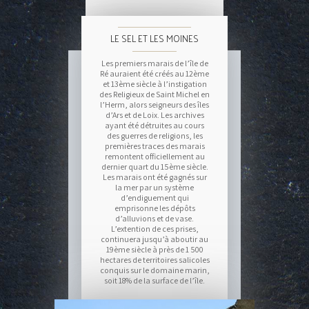
LE SEL ET LES MOINES
Les premiers marais de l’île de
Ré auraient été créés au 12ème
et 13ème siècle à l’instigation
des Religieux de Saint Michel en
l’Herm, alors seigneurs des îles
d’Ars et de Loix. Les archives
ayant été détruites au cours
des guerres de religions, les
premières traces des marais
remontent officiellement au
dernier quart du 15ème siècle.
Les marais ont été gagnés sur
la mer par un système
d’endiguement qui
emprisonne les dépôts
d’alluvions et de vase.
L’extention de ces prises,
continuera jusqu’à aboutir au
19ème siècle à près de 1 500
hectares de territoires salicoles
conquis sur le domaine marin,
soit 18% de la surface de l’île.